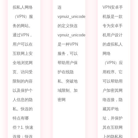
拟私人网络
连
VPN安卓手
（VPN）服
vpnuiz_unicode_2.0
机版是一款
务的网站。
的定义快连
专为安卓手
通过VPN，
vpnuiz_unicode_2.0
机用户设计
用户可以在
是一种VPN
的虚拟私人
互联网上安
服务，可以
网络
全地浏览网
帮助用户保
（VPN）应
页、访问受
护在线隐
用程序。它
限制的内容
私、突破地
可以帮助用
以及保护个
域限制、加
户加密其网
人信息的隐
密网
络连接，隐
私。快连的
藏其IP地
特点有哪
址，并保护
些？1. 快速
其在互联网
连接：快连
上的隐私和