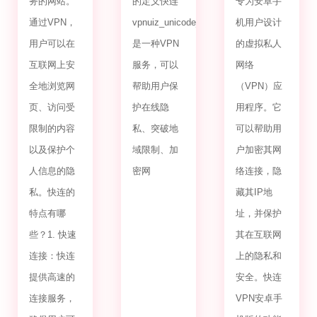
务的网站。
的定义快连
专为安卓手
通过VPN，
vpnuiz_unicode_2.0
机用户设计
用户可以在
是一种VPN
的虚拟私人
互联网上安
服务，可以
网络
全地浏览网
帮助用户保
（VPN）应
页、访问受
护在线隐
用程序。它
限制的内容
私、突破地
可以帮助用
以及保护个
域限制、加
户加密其网
人信息的隐
密网
络连接，隐
私。快连的
藏其IP地
特点有哪
址，并保护
些？1. 快速
其在互联网
连接：快连
上的隐私和
提供高速的
安全。快连
连接服务，
VPN安卓手