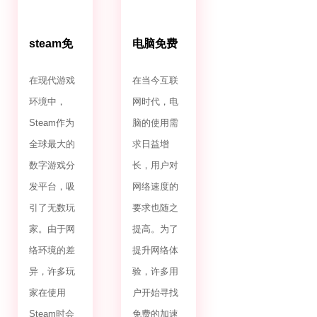
steam免
电脑免费
费加速器
加速器最
永久免费
新
在现代游戏
在当今互联
版电脑
环境中，
网时代，电
Steam作为
脑的使用需
全球最大的
求日益增
数字游戏分
长，用户对
发平台，吸
网络速度的
引了无数玩
要求也随之
家。由于网
提高。为了
络环境的差
提升网络体
异，许多玩
验，许多用
家在使用
户开始寻找
Steam时会
免费的加速