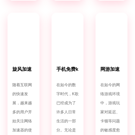
旋风加速
手机免费k
网游加速
噐免费下
歌软件哪
器免费版
载
个好
随着互联网
在如今的数
在如今的网
的快速发
字时代，K歌
络游戏环境
展，越来越
已经成为了
中，游戏玩
多的用户开
许多人日常
家对延迟、
始关注网络
生活的一部
卡顿等问题
加速器的使
分。无论是
的敏感度愈