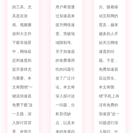
的工具。尤
用户希望通
分。随着移
其是在游
过加速器来
动互联网的
戏、视频播
提升网络速
普及，越来
放和大文件
度、突破地
越多的人开
下载等场景
域限制等。
始关注网络
中，网络延
关于加速器
速度的问
迟和速度的
的免费通用
题。于是，
提升显得尤
性的问题引
免费加速器
为重要。本
发了广泛讨
应运而生。
文将围绕“一
论。本文将
本文将围
键连加速器
深入探讨这
绕“手机上有
免费下载”这
一问题，分
没有免费的
一主题，深
析其优缺
加速器”这一
入探讨其背
点，以及未
问题进行深
景、使用方
来的发展趋
入探讨。什