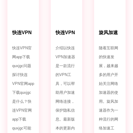
快连VPN
快连VPN
旋风加速
官网app
加速器最
噐免费下
下载
新版本更
载
快连VPN官
介绍以快连
随着互联网
quxjgc
新内容
网app下载
VPN加速器
的快速发
quxjgc问题
是一款流行
展，越来越
探讨快连
的VPN工
多的用户开
VPN官网app
具，可以帮
始关注网络
下载quxjgc
助用户加速
加速器的使
是什么？快
网络连接，
用。旋风加
连VPN官网
保护隐私信
速器作为一
app下载
息。最新版
种流行的网
quxjgc可能
本的更新内
络加速工