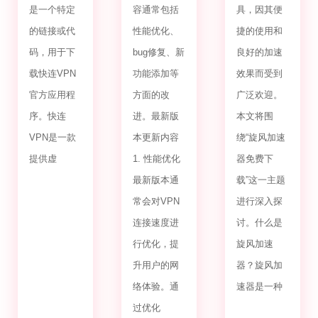
是一个特定
容通常包括
具，因其便
的链接或代
性能优化、
捷的使用和
码，用于下
bug修复、新
良好的加速
载快连VPN
功能添加等
效果而受到
官方应用程
方面的改
广泛欢迎。
序。快连
进。最新版
本文将围
VPN是一款
本更新内容
绕“旋风加速
提供虚
1. 性能优化
器免费下
最新版本通
载”这一主题
常会对VPN
进行深入探
连接速度进
讨。什么是
行优化，提
旋风加速
升用户的网
器？旋风加
络体验。通
速器是一种
过优化