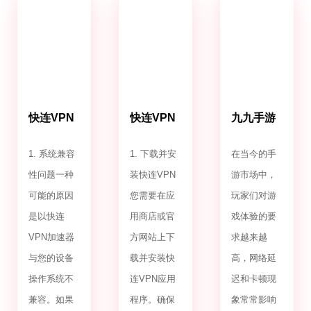
快连VPN
快连VPN
九九手游
加速器为
下载加速
免费加速
什么闪退
器下载
器
1. 系统兼容
1. 下载并安
在当今的手
性问题一种
装快连VPN
游市场中，
可能的原因
您需要在应
玩家们对游
是以快连
用商店或官
戏体验的要
VPN加速器
方网站上下
求越来越
与您的设备
载并安装快
高，网络延
操作系统不
连VPN应用
迟和卡顿现
兼容。如果
程序。确保
象常常影响