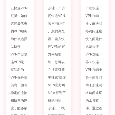
打折
官方网站
VPN加速
下载
器
以快连VPN
步骤一：访
下载快连
打折：如何
问快连VPN
VPN加速
选择最优惠
官方网站打
器：解决网
的VPN服务
开您的浏览
络访问速度
为什么选择
器，输入快
慢的问题什
以快连
连VPN的官
么是快连
VPN？以快
方网站地
VPN加速
连VPN是一
址。您可以
器？快连
家知名的
在搜索引擎
VPN加速器
VPN服务提
中搜索“快连
是一款专门
供商，拥有
VPN官方网
用于加速网
稳定的连接
站”来找到正
络访问速度
和快速的速
确的网址。
的工具软
度，能够帮
步骤二：找
件。通过连