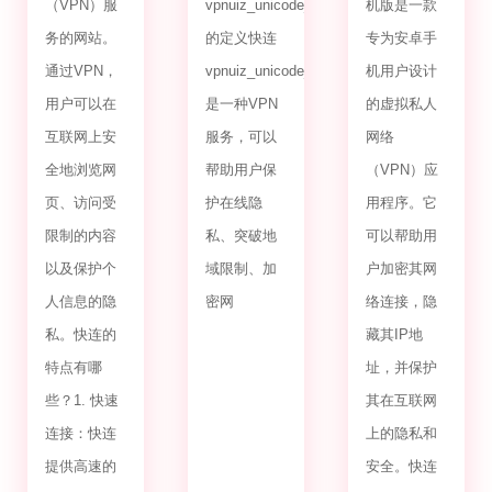
（VPN）服
vpnuiz_unicode_2.0
机版是一款
务的网站。
的定义快连
专为安卓手
通过VPN，
vpnuiz_unicode_2.0
机用户设计
用户可以在
是一种VPN
的虚拟私人
互联网上安
服务，可以
网络
全地浏览网
帮助用户保
（VPN）应
页、访问受
护在线隐
用程序。它
限制的内容
私、突破地
可以帮助用
以及保护个
域限制、加
户加密其网
人信息的隐
密网
络连接，隐
私。快连的
藏其IP地
特点有哪
址，并保护
些？1. 快速
其在互联网
连接：快连
上的隐私和
提供高速的
安全。快连