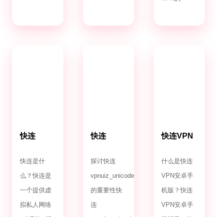
快连
快连
快连VPN
VPN.com
VPNuiz_unicode_2.0
安卓手机
版
快连是什
探讨快连
什么是快连
么？快连是
vpnuiz_unicode_2.0
VPN安卓手
一个提供虚
的重要性快
机版？快连
拟私人网络
连
VPN安卓手