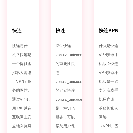
快连
快连
快连VPN
VPN.com
VPNuiz_unicode_2.0
安卓手机
版
快连是什
探讨快连
什么是快连
么？快连是
vpnuiz_unicode_2.0
VPN安卓手
一个提供虚
的重要性快
机版？快连
拟私人网络
连
VPN安卓手
（VPN）服
vpnuiz_unicode_2.0
机版是一款
务的网站。
的定义快连
专为安卓手
通过VPN，
vpnuiz_unicode_2.0
机用户设计
用户可以在
是一种VPN
的虚拟私人
互联网上安
服务，可以
网络
全地浏览网
帮助用户保
（VPN）应