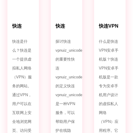
快连
快连
快连VPN
VPN.com
VPNuiz_unicode_2.0
安卓手机
版
快连是什
探讨快连
什么是快连
么？快连是
vpnuiz_unicode_2.0
VPN安卓手
一个提供虚
的重要性快
机版？快连
拟私人网络
连
VPN安卓手
（VPN）服
vpnuiz_unicode_2.0
机版是一款
务的网站。
的定义快连
专为安卓手
通过VPN，
vpnuiz_unicode_2.0
机用户设计
用户可以在
是一种VPN
的虚拟私人
互联网上安
服务，可以
网络
全地浏览网
帮助用户保
（VPN）应
页、访问受
护在线隐
用程序。它