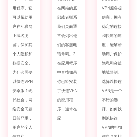
用程序。它
在网站的底
VPN服务提
可以帮助用
部或者联系
供商，拥有
户在互联网
我们页面通
稳定的连接
上匿名浏
常会列出他
和快速的速
览，保护其
们的客服电
度，能够帮
个人隐私和
话号码。2.
助用户保护
数据安全。
在应用程序
隐私和突破
为什么需要
中查找如果
地域限制。
以快连VPN
你已经安装
选择以快连
安卓版？现
了快连VPN
VPN是一个
代社会，网
的应用程
不错的选
络安全问题
序，通常在
择。如何找
日益严重，
应
到以快连
用户的个人
VPN的折扣
信息和
信息？要找