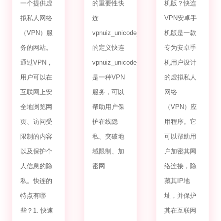
一个提供虚
的重要性快
机版？快连
拟私人网络
连
VPN安卓手
（VPN）服
vpnuiz_unicode_2.0
机版是一款
务的网站。
的定义快连
专为安卓手
通过VPN，
vpnuiz_unicode_2.0
机用户设计
用户可以在
是一种VPN
的虚拟私人
互联网上安
服务，可以
网络
全地浏览网
帮助用户保
（VPN）应
页、访问受
护在线隐
用程序。它
限制的内容
私、突破地
可以帮助用
以及保护个
域限制、加
户加密其网
人信息的隐
密网
络连接，隐
私。快连的
藏其IP地
特点有哪
址，并保护
些？1. 快速
其在互联网