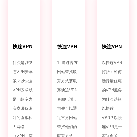
快连VPN
快连VPN
快连VPN
安卓版
客服电话
打折
什么是以快
1. 通过官方
以快连VPN
连VPN安卓
网站查找联
打折：如何
版？以快连
系方式要联
选择最优惠
VPN安卓版
系快连VPN
的VPN服务
是一款专为
客服电话，
为什么选择
安卓设备设
首先可以通
以快连
计的虚拟私
过官方网站
VPN？以快
人网络
查找他们的
连VPN是一
（VPN）应
联系方式。
家知名的